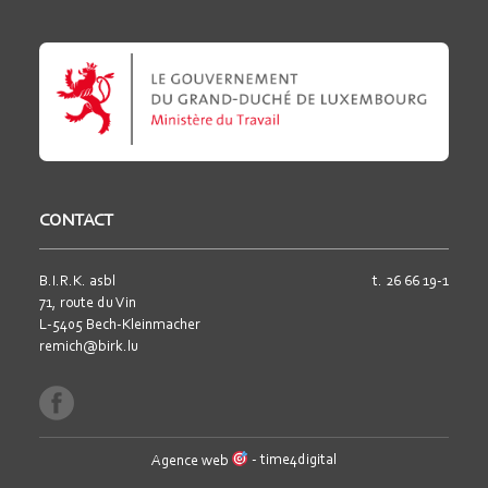
CONTACT
B.I.R.K. asbl
t.
26 66 19-1
71, route du Vin
L-5405 Bech-Kleinmacher
remich@birk.lu
Agence web
- time4digital